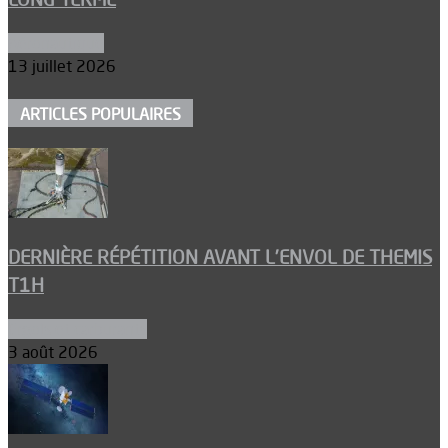
Aéronautique
13 juillet 2026
ARTICLES POPULAIRES
DERNIÈRE RÉPÉTITION AVANT L’ENVOL DE THEMIS
T1H
Ergols et carburants
3 août 2026