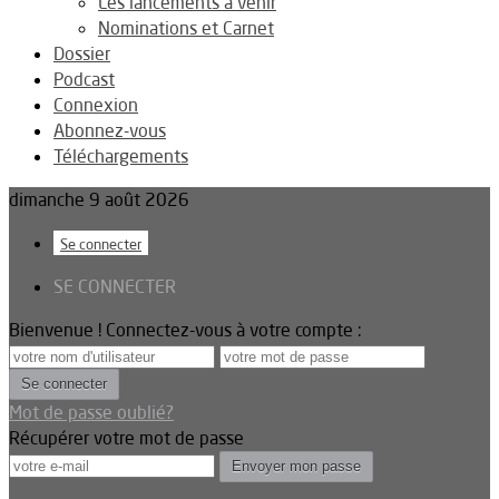
Les lancements à venir
Nominations et Carnet
Dossier
Podcast
Connexion
Abonnez-vous
Téléchargements
dimanche 9 août 2026
Se connecter
SE CONNECTER
Bienvenue ! Connectez-vous à votre compte :
Mot de passe oublié?
Récupérer votre mot de passe