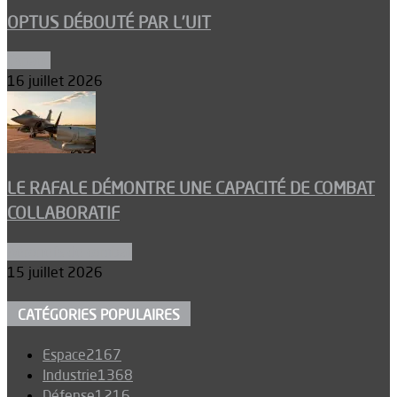
OPTUS DÉBOUTÉ PAR L’UIT
Espace
16 juillet 2026
LE RAFALE DÉMONTRE UNE CAPACITÉ DE COMBAT
COLLABORATIF
Aéronefs de combat
15 juillet 2026
CATÉGORIES POPULAIRES
Espace
2167
Industrie
1368
Défense
1216