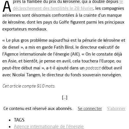
A
près la flambée du prix du kérosène, qui a doublé depuis
le
déclenchement des hostilités le 28 février
, les compagnies
aériennes sont désormais confrontées à la crainte d’un manque
de kérosène, dont les pays du Golfe figurent parmi les principaux
exportateurs mondiaux.
« Le plus gros problème aujourd’hui est la pénurie de kérosène et
de diesel », a mis en garde Fatih Birol, le directeur exécutif de
l’Agence internationale de l’énergie (AIE). « On le constate déjà
en Asie, et bientôt, je pense en avril, cela touchera l’Europe, ou
peut-être début mai », a-t-il ajouté dans un
podcast
début avril
avec Nicolai Tangen, le directeur du fonds souverain norvégien.
Cet article compte 910 mots.
[…]
Ce contenu est réservé aux abonnés.
Se connecter
S’abonner
TAGS
Agence internationale de l’énergie