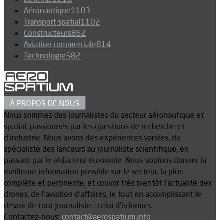
Aéronautique
1103
Transport spatial
1102
Constructeurs
862
Aviation commerciale
814
Technologie
582
À PROPOS DE NOUS
Nous sommes des journalistes du secteur aéronautique et
spatial, passionnés par les questions de recherche et
d’industrie. Nous avons des expériences variées, du
spécialiste des lanceurs au journaliste scientifique, en
passant par le rédacteur économie. Nous voulons donner la
meilleure information possible sur le secteur, la plus
complète et pertinente, et couvrir très bientôt l’actualité des
drones, de l’aviation d’affaires, le tout en accomplissant le
devoir de tout journaliste : celui d’informer.
Contactez-nous:
contact@aerospatium.info