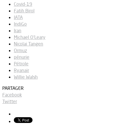
Covid-19
Fatih Birol
IATA
IndiGo
Iran
Michael O'Leary
Nicolai Tangen
Ormuz
pénurie
Pétrole
Ryanair
Willie Walsh
PARTAGER
Facebook
Twitter