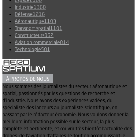
Espace
2166
Industrie
1368
Défense
1216
Aéronautique
1103
Transport spatial
1101
Constructeurs
862
Aviation commerciale
814
Technologie
581
À PROPOS DE NOUS
Nous sommes des journalistes du secteur aéronautique et
spatial, passionnés par les questions de recherche et
d’industrie. Nous avons des expériences variées, du
spécialiste des lanceurs au journaliste scientifique, en
passant par le rédacteur économie. Nous voulons donner la
meilleure information possible sur le secteur, la plus
complète et pertinente, et couvrir très bientôt l’actualité des
drones, de l’aviation d’affaires, le tout en accomplissant le