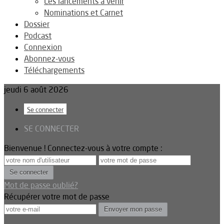
Les lancements à venir
Nominations et Carnet
Dossier
Podcast
Connexion
Abonnez-vous
Téléchargements
jeudi 6 août 2026
Se connecter
SE CONNECTER
Bienvenue ! Connectez-vous à votre compte :
Mot de passe oublié?
Récupérer votre mot de passe