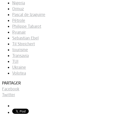
Nigeria
Ormuz
Pascal de Izaguirre
Pétrole
Philippe Tabarot
Ryanair
Sebastian Ebel
Til Streichert
tourisme
Transavia
TUI
Ukraine
Volotea
PARTAGER
Facebook
Twitter