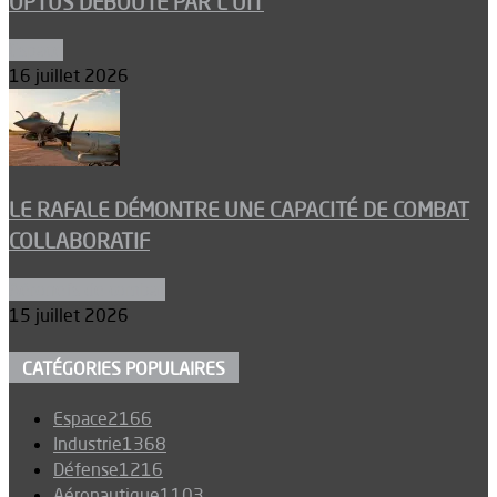
OPTUS DÉBOUTÉ PAR L’UIT
Espace
16 juillet 2026
LE RAFALE DÉMONTRE UNE CAPACITÉ DE COMBAT
COLLABORATIF
Aéronefs de combat
15 juillet 2026
CATÉGORIES POPULAIRES
Espace
2166
Industrie
1368
Défense
1216
Aéronautique
1103