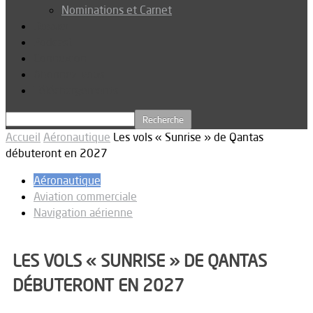
Nominations et Carnet
Dossier
Podcast
Connexion
Abonnez-vous
Téléchargements
Accueil
Aéronautique
Les vols « Sunrise » de Qantas
débuteront en 2027
Aéronautique
Aviation commerciale
Navigation aérienne
LES VOLS « SUNRISE » DE QANTAS
DÉBUTERONT EN 2027