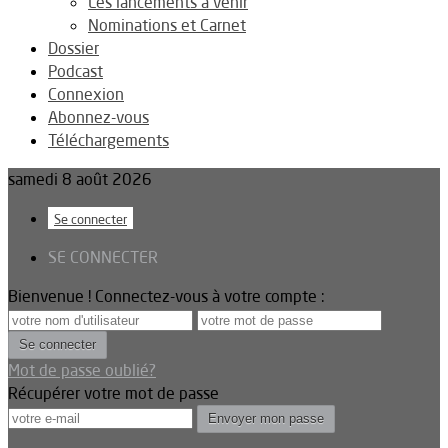
Les lancements à venir
Nominations et Carnet
Dossier
Podcast
Connexion
Abonnez-vous
Téléchargements
samedi 8 août 2026
Se connecter
SE CONNECTER
Bienvenue ! Connectez-vous à votre compte :
Mot de passe oublié?
Récupérer votre mot de passe