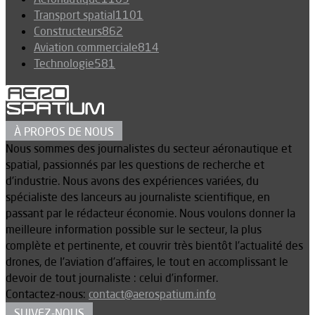
Transport spatial
1101
Constructeurs
862
Aviation commerciale
814
Technologie
581
À PROPOS DE NOUS
Nous sommes des journalistes du secteur aéronautique et
spatial, passionnés par les questions de recherche et
d’industrie. Nous avons des expériences variées, du
spécialiste des lanceurs au journaliste scientifique, en
passant par le rédacteur économie. Nous voulons donner la
meilleure information possible sur le secteur, la plus
complète et pertinente, et couvrir très bientôt l’actualité des
drones, de l’aviation d’affaires, le tout en accomplissant le
devoir de tout journaliste : celui d’informer.
Contactez-nous:
contact@aerospatium.info
SUIVEZ-NOUS