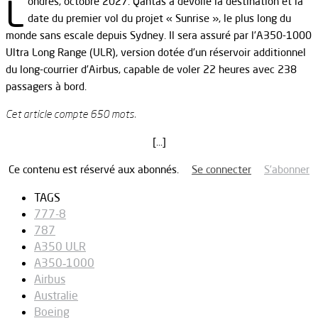
L
ondres, octobre 2027. Qantas a dévoilé la destination et la
date du premier vol du projet « Sunrise », le plus long du
monde sans escale depuis Sydney. Il sera assuré par l’A350-1000
Ultra Long Range (ULR), version dotée d’un réservoir additionnel
du long-courrier d’Airbus, capable de voler 22 heures avec 238
passagers à bord.
Cet article compte 650 mots.
[…]
Ce contenu est réservé aux abonnés.
Se connecter
S’abonner
TAGS
777-8
787
A350 ULR
A350‑1000
Airbus
Australie
Boeing