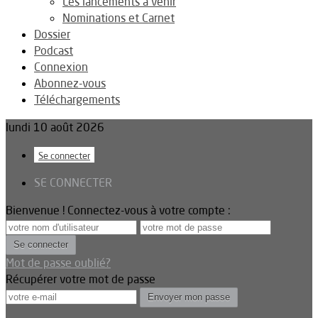
Les lancements à venir
Nominations et Carnet
Dossier
Podcast
Connexion
Abonnez-vous
Téléchargements
lundi 10 août 2026
Se connecter
SE CONNECTER
Bienvenue ! Connectez-vous à votre compte :
Mot de passe oublié?
Récupérer votre mot de passe