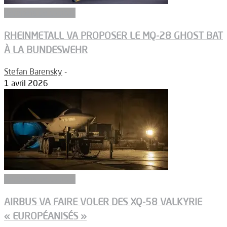
Aéronefs de combat
RHEINMETALL VA PROPOSER LE MQ-28 GHOST BAT
À LA BUNDESWEHR
Stefan Barensky
-
1 avril 2026
Aéronefs de combat
AIRBUS VA FAIRE VOLER DES XQ-58 VALKYRIE
« EUROPÉANISÉS »