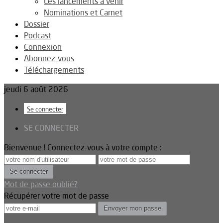
Les lancements à venir
Nominations et Carnet
Dossier
Podcast
Connexion
Abonnez-vous
Téléchargements
jeudi 6 août 2026
Se connecter
SE CONNECTER
Bienvenue ! Connectez-vous à votre compte :
Mot de passe oublié?
Récupérer votre mot de passe