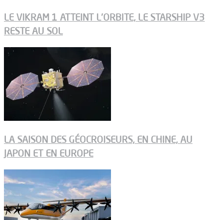
LE VIKRAM 1 ATTEINT L’ORBITE, LE STARSHIP V3
RESTE AU SOL
LA SAISON DES GÉOCROISEURS, EN CHINE, AU
JAPON ET EN EUROPE