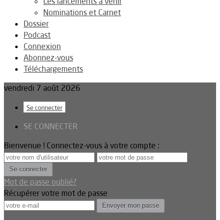
Les lancements à venir
Nominations et Carnet
Dossier
Podcast
Connexion
Abonnez-vous
Téléchargements
vendredi 7 août 2026
Se connecter
SE CONNECTER
Bienvenue ! Connectez-vous à votre compte :
Mot de passe oublié?
Récupérer votre mot de passe