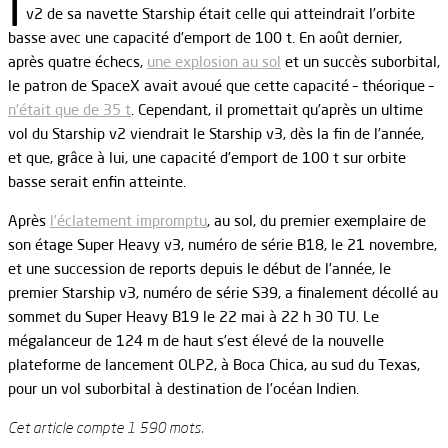
I
v2 de sa navette Starship était celle qui atteindrait l’orbite
basse avec une capacité d’emport de 100 t. En août dernier,
après quatre échecs,
une explosion au sol
et un succès suborbital,
le patron de SpaceX avait avoué que cette capacité – théorique –
n’était que de 35 t
. Cependant, il promettait qu’après un ultime
vol du Starship v2 viendrait le Starship v3, dès la fin de l’année,
et que, grâce à lui, une capacité d’emport de 100 t sur orbite
basse serait enfin atteinte.
Après
l’éclatement impromptu
, au sol, du premier exemplaire de
son étage Super Heavy v3, numéro de série B18, le 21 novembre,
et une succession de reports depuis le début de l’année, le
premier Starship v3, numéro de série S39, a finalement décollé au
sommet du Super Heavy B19 le 22 mai à 22 h 30 TU. Le
mégalanceur de 124 m de haut s’est élevé de la nouvelle
plateforme de lancement OLP2, à Boca Chica, au sud du Texas,
pour un vol suborbital à destination de l’océan Indien.
Cet article compte 1 590 mots.