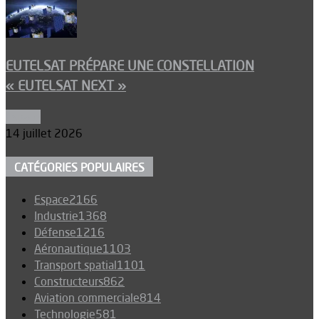
EUTELSAT PRÉPARE UNE CONSTELLATION
« EUTELSAT NEXT »
Espace
14 juillet 2026
CATÉGORIES POPULAIRES
Espace
2166
Industrie
1368
Défense
1216
Aéronautique
1103
Transport spatial
1101
Constructeurs
862
Aviation commerciale
814
Technologie
581