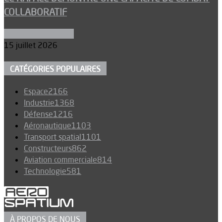
COLLABORATIF
Aéronefs de combat
15 juillet 2026
CATÉGORIES POPULAIRES
Espace
2166
Industrie
1368
Défense
1216
Aéronautique
1103
Transport spatial
1101
Constructeurs
862
Aviation commerciale
814
Technologie
581
À PROPOS DE NOUS