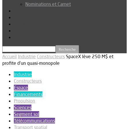
Nominations et Carnet
Dossier
Podcast
Connexion
Abonnez-vous
Téléchargements
Accueil
Industrie
Constructeurs
SpaceX lève 250 M$ et
profite d’un quasi-monopole
Industrie
Constructeurs
Espace
Financements
Propulsion
Sciences
Segment sol
Télécommunications
Transport spatial