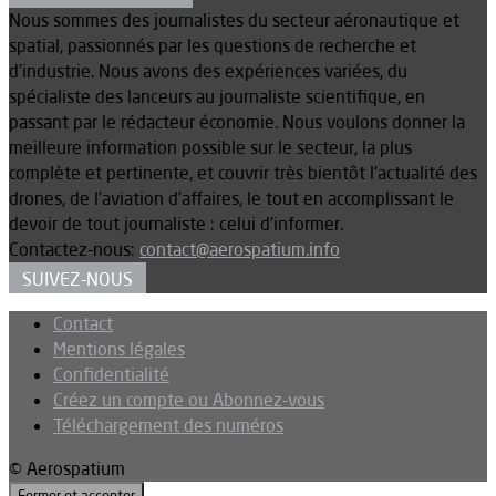
Nous sommes des journalistes du secteur aéronautique et
spatial, passionnés par les questions de recherche et
d’industrie. Nous avons des expériences variées, du
spécialiste des lanceurs au journaliste scientifique, en
passant par le rédacteur économie. Nous voulons donner la
meilleure information possible sur le secteur, la plus
complète et pertinente, et couvrir très bientôt l’actualité des
drones, de l’aviation d’affaires, le tout en accomplissant le
devoir de tout journaliste : celui d’informer.
Contactez-nous:
contact@aerospatium.info
SUIVEZ-NOUS
Contact
Mentions légales
Confidentialité
Créez un compte ou Abonnez-vous
Téléchargement des numéros
© Aerospatium