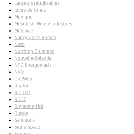
Lanceurs réutilisables
levée de fonds
Mexique
Mitsubishi Heavy Industries
Moldavie
Nancy Grace Roman
Nasa
Northrop Grumman
Nouvelle-Zélande
NPO Energomach
NRO
OneWeb
Raptor
RD-181
RDOF
Royaume-Uni
Russie
Sanctions
Sierra Space
Soyouz