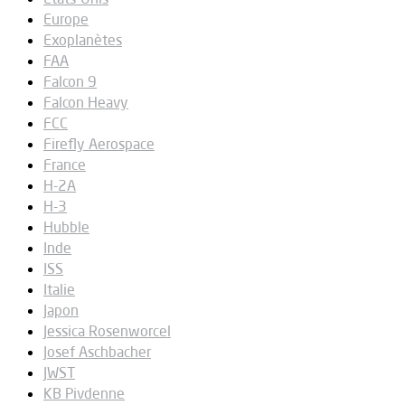
Europe
Exoplanètes
FAA
Falcon 9
Falcon Heavy
FCC
Firefly Aerospace
France
H-2A
H-3
Hubble
Inde
ISS
Italie
Japon
Jessica Rosenworcel
Josef Aschbacher
JWST
KB Pivdenne