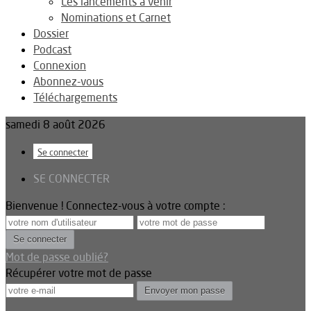
Les lancements à venir
Nominations et Carnet
Dossier
Podcast
Connexion
Abonnez-vous
Téléchargements
samedi 8 août 2026
Se connecter
SE CONNECTER
Bienvenue ! Connectez-vous à votre compte :
Mot de passe oublié?
Récupérer votre mot de passe