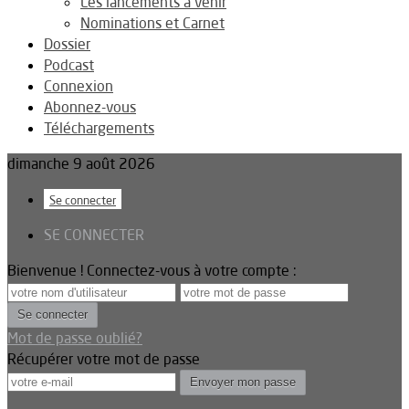
Les lancements à venir
Nominations et Carnet
Dossier
Podcast
Connexion
Abonnez-vous
Téléchargements
dimanche 9 août 2026
Se connecter
SE CONNECTER
Bienvenue ! Connectez-vous à votre compte :
Mot de passe oublié?
Récupérer votre mot de passe