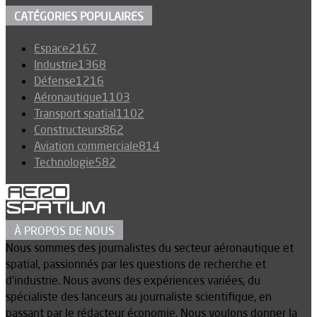
CATÉGORIES POPULAIRES
Espace
2167
Industrie
1368
Défense
1216
Aéronautique
1103
Transport spatial
1102
Constructeurs
862
Aviation commerciale
814
Technologie
582
À PROPOS DE NOUS
Nous sommes des journalistes du secteur aéronautique et
spatial, passionnés par les questions de recherche et
d’industrie. Nous avons des expériences variées, du
spécialiste des lanceurs au journaliste scientifique, en
passant par le rédacteur économie. Nous voulons donner la