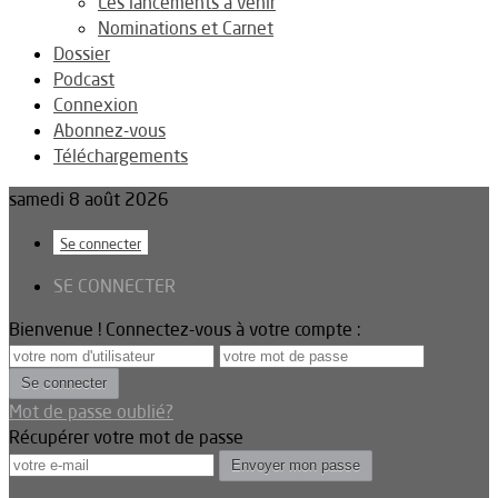
Les lancements à venir
Nominations et Carnet
Dossier
Podcast
Connexion
Abonnez-vous
Téléchargements
samedi 8 août 2026
Se connecter
SE CONNECTER
Bienvenue ! Connectez-vous à votre compte :
Mot de passe oublié?
Récupérer votre mot de passe