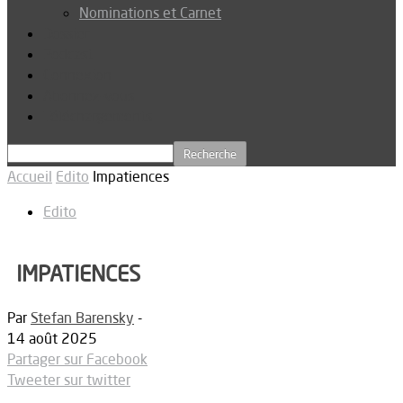
Nominations et Carnet
Dossier
Podcast
Connexion
Abonnez-vous
Téléchargements
Accueil
Edito
Impatiences
Edito
IMPATIENCES
Par
Stefan Barensky
-
14 août 2025
Partager sur Facebook
Tweeter sur twitter