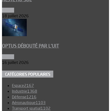
Espace
18 juillet 2026
OPTUS DÉBOUTÉ PAR L’UIT
Espace
16 juillet 2026
CATÉGORIES POPULAIRES
Espace
2167
Industrie
1368
Défense
1216
Aéronautique
1103
Transport spatial
1102