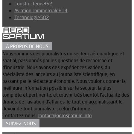
Constructeurs
862
Aviation commerciale
814
Technologie
582
À PROPOS DE NOUS
Nous sommes des journalistes du secteur aéronautique et
spatial, passionnés par les questions de recherche et
d’industrie. Nous avons des expériences variées, du
spécialiste des lanceurs au journaliste scientifique, en
passant par le rédacteur économie. Nous voulons donner la
meilleure information possible sur le secteur, la plus
complète et pertinente, et couvrir très bientôt l’actualité des
drones, de l’aviation d’affaires, le tout en accomplissant le
devoir de tout journaliste : celui d’informer.
Contactez-nous:
contact@aerospatium.info
SUIVEZ-NOUS