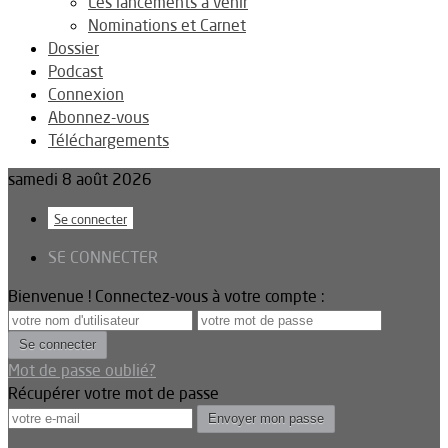
Les lancements à venir
Nominations et Carnet
Dossier
Podcast
Connexion
Abonnez-vous
Téléchargements
samedi 8 août 2026
Se connecter
SE CONNECTER
Bienvenue ! Connectez-vous à votre compte :
Mot de passe oublié?
Récupérer votre mot de passe