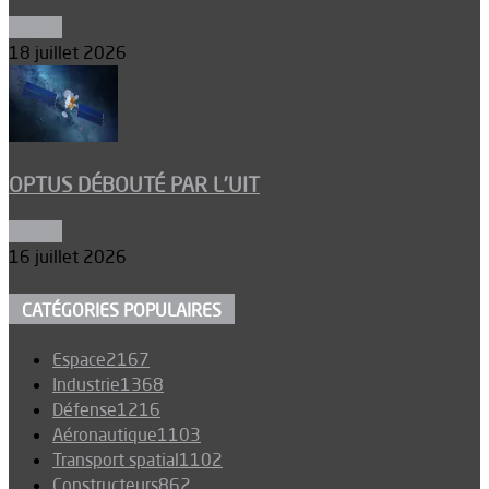
Espace
18 juillet 2026
OPTUS DÉBOUTÉ PAR L’UIT
Espace
16 juillet 2026
CATÉGORIES POPULAIRES
Espace
2167
Industrie
1368
Défense
1216
Aéronautique
1103
Transport spatial
1102
Constructeurs
862