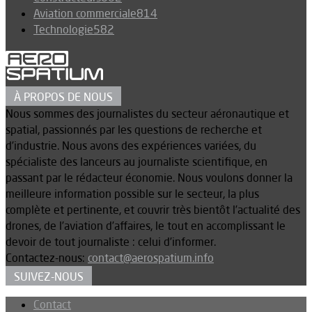
Aviation commerciale
814
Technologie
582
À PROPOS DE NOUS
Nous sommes des journalistes du secteur aéronautique et
spatial, passionnés par les questions de recherche et
d’industrie. Nous avons des expériences variées, du
spécialiste des lanceurs au journaliste scientifique, en
passant par le rédacteur économie. Nous voulons donner la
meilleure information possible sur le secteur, la plus
complète et pertinente, et couvrir très bientôt l’actualité des
drones, de l’aviation d’affaires, le tout en accomplissant le
devoir de tout journaliste : celui d’informer.
Contactez-nous:
contact@aerospatium.info
SUIVEZ-NOUS
Contact