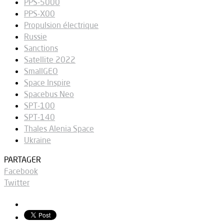
PPS-5000
PPS-X00
Propulsion électrique
Russie
Sanctions
Satellite 2022
SmallGEO
Space Inspire
Spacebus Neo
SPT-100
SPT-140
Thales Alenia Space
Ukraine
PARTAGER
Facebook
Twitter