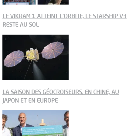
LE VIKRAM 1 ATTEINT L’ORBITE, LE STARSHIP V3
RESTE AU SOL
LA SAISON DES GÉOCROISEURS, EN CHINE, AU
JAPON ET EN EUROPE