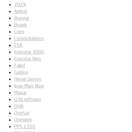
702X
Airbus
Boeing
Busek
Cnes
Constellations
ESA
Eurostar 3000
Eurostar Neo
Fakel
Galileo
Hervé Derrey
Jean-Marc Nasr
Maxar
O3b mPower
OHB
OneSat
OneWeb
PPS-1350