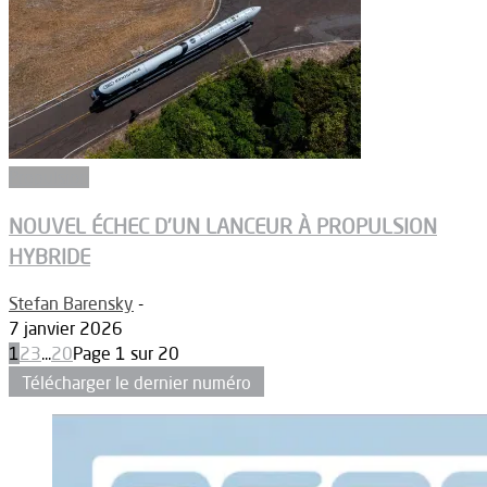
Propulsion
NOUVEL ÉCHEC D’UN LANCEUR À PROPULSION
HYBRIDE
Stefan Barensky
-
7 janvier 2026
1
2
3
...
20
Page 1 sur 20
Télécharger le dernier numéro