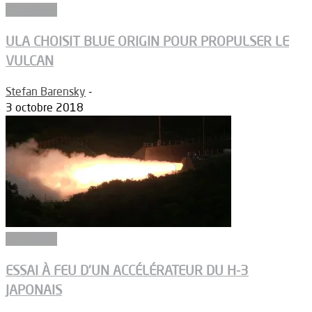
Propulsion
ULA CHOISIT BLUE ORIGIN POUR PROPULSER LE
VULCAN
Stefan Barensky
-
3 octobre 2018
Propulsion
ESSAI À FEU D’UN ACCÉLÉRATEUR DU H-3
JAPONAIS