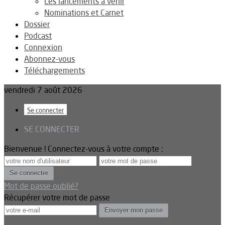
Les lancements à venir
Nominations et Carnet
Dossier
Podcast
Connexion
Abonnez-vous
Téléchargements
vendredi 7 août 2026
Se connecter
SE CONNECTER
Bienvenue ! Connectez-vous à votre compte :
Mot de passe oublié?
Récupérer votre mot de passe