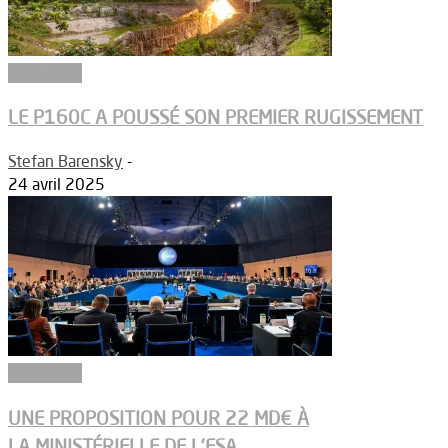
Propulsion
LE P160C A POUSSÉ SON PREMIER RUGISSEMENT
Stefan Barensky
-
24 avril 2025
Propulsion
UNE PROPOSITION POUR 22 MD€ À
LA MINISTÉRIELLE DE L’ESA