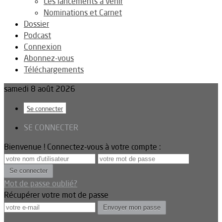
Les lancements à venir
Nominations et Carnet
Dossier
Podcast
Connexion
Abonnez-vous
Téléchargements
samedi 8 août 2026
Se connecter
SE CONNECTER
Bienvenue ! Connectez-vous à votre compte :
Mot de passe oublié?
Récupérer votre mot de passe