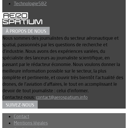
Technologie
582
À PROPOS DE NOUS
Nous sommes des journalistes du secteur aéronautique et
spatial, passionnés par les questions de recherche et
d’industrie. Nous avons des expériences variées, du
spécialiste des lanceurs au journaliste scientifique, en
passant par le rédacteur économie. Nous voulons donner la
meilleure information possible sur le secteur, la plus
complète et pertinente, et couvrir très bientôt l’actualité des
drones, de l’aviation d’affaires, le tout en accomplissant le
devoir de tout journaliste : celui d’informer.
Contactez-nous:
contact@aerospatium.info
SUIVEZ-NOUS
Contact
Mentions légales