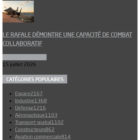
LE RAFALE DÉMONTRE UNE CAPACITÉ DE COMBAT
COLLABORATIF
Aéronefs de combat
15 juillet 2026
CATÉGORIES POPULAIRES
Espace
2167
Industrie
1368
Défense
1216
Aéronautique
1103
Transport spatial
1102
Constructeurs
862
Aviation commerciale
814