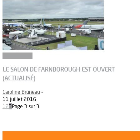
Aéronautique
LE SALON DE FARNBOROUGH EST OUVERT
(ACTUALISÉ)
Caroline Bruneau
-
11 juillet 2016
1
2
3
Page 3 sur 3