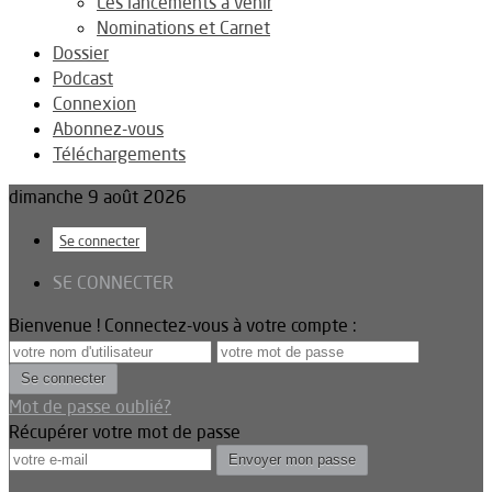
Les lancements à venir
Nominations et Carnet
Dossier
Podcast
Connexion
Abonnez-vous
Téléchargements
dimanche 9 août 2026
Se connecter
SE CONNECTER
Bienvenue ! Connectez-vous à votre compte :
Mot de passe oublié?
Récupérer votre mot de passe