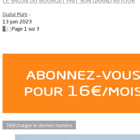
LE SALON DU BOURGET FAIT SON GRAND RETOUR
Djallal Malti
-
13 juin 2023
1
2
3
Page 1 sur 3
Télécharger le dernier numéro