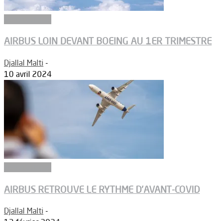
Aéronautique
AIRBUS LOIN DEVANT BOEING AU 1ER TRIMESTRE
Djallal Malti
-
10 avril 2024
Aéronautique
AIRBUS RETROUVE LE RYTHME D’AVANT-COVID
Djallal Malti
-