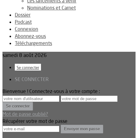
Les lancements à venir
Nominations et Carnet
Dossier
Podcast
Connexion
Abonnez-vous
Téléchargements
samedi 8 août 2026
Se connecter
SE CONNECTER
Bienvenue ! Connectez-vous à votre compte :
Mot de passe oublié?
Récupérer votre mot de passe