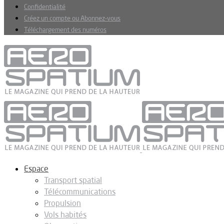
Confidentialité
Créez un compte ou Abonnez-vous
Téléchargement des numéros
Espace
Transport spatial
Télécommunications
Propulsion
Vols habités