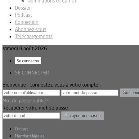
Nominations et Carnet
Dossier
Podcast
Connexion
Abonnez-vous
Téléchargements
samedi 8 août 2026
Se connecter
SE CONNECTER
Bienvenue ! Connectez-vous à votre compte :
Mot de passe oublié?
Récupérer votre mot de passe
Contact
Mentions légales