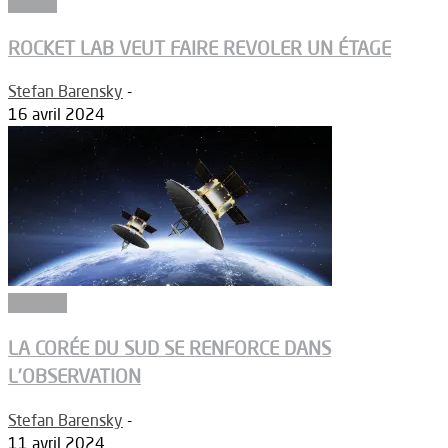
Espace
ROCKET LAB VEUT FAIRE REVOLER UN ÉTAGE
Stefan Barensky
-
16 avril 2024
Défense
LA CORÉE DU SUD SE RENFORCE DANS
L’OBSERVATION
Stefan Barensky
-
11 avril 2024