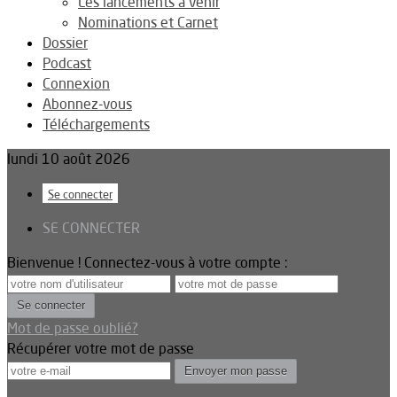
Les lancements à venir
Nominations et Carnet
Dossier
Podcast
Connexion
Abonnez-vous
Téléchargements
lundi 10 août 2026
Se connecter
SE CONNECTER
Bienvenue ! Connectez-vous à votre compte :
Mot de passe oublié?
Récupérer votre mot de passe