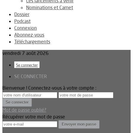
Les lancements à venir
Nominations et Carnet
Dossier
Podcast
Connexion
Abonnez-vous
Téléchargements
vendredi 7 août 2026
Se connecter
SE CONNECTER
Bienvenue ! Connectez-vous à votre compte :
Mot de passe oublié?
Récupérer votre mot de passe