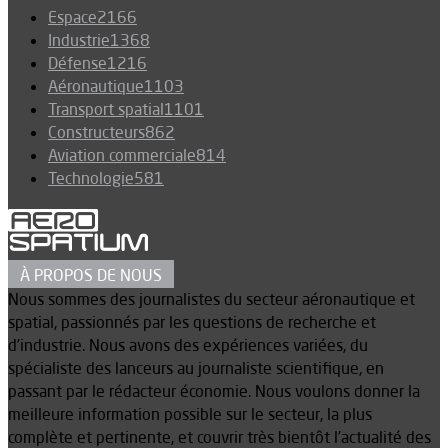
Espace
2166
Industrie
1368
Défense
1216
Aéronautique
1103
Transport spatial
1101
Constructeurs
862
Aviation commerciale
814
Technologie
581
À PROPOS DE NOUS
Nous sommes des journalistes du secteur aéronautique et
spatial, passionnés par les questions de recherche et
d’industrie. Nous avons des expériences variées, du
spécialiste des lanceurs au journaliste scientifique, en
passant par le rédacteur économie. Nous voulons donner la
meilleure information possible sur le secteur, la plus
complète et pertinente, et couvrir très bientôt l’actualité des