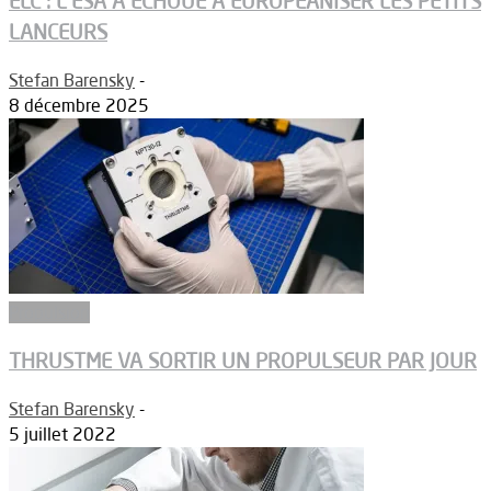
ELC : L’ESA A ÉCHOUÉ À EUROPÉANISER LES PETITS
LANCEURS
Stefan Barensky
-
8 décembre 2025
Propulsion
THRUSTME VA SORTIR UN PROPULSEUR PAR JOUR
Stefan Barensky
-
5 juillet 2022