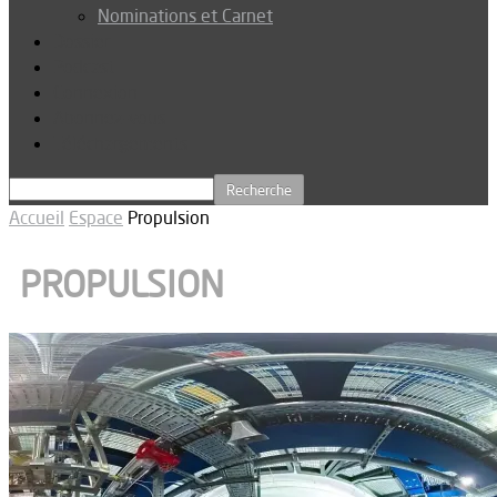
Nominations et Carnet
Dossier
Podcast
Connexion
Abonnez-vous
Téléchargements
Accueil
Espace
Propulsion
PROPULSION