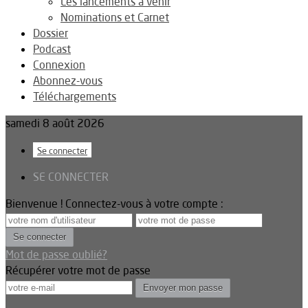
Les lancements à venir
Nominations et Carnet
Dossier
Podcast
Connexion
Abonnez-vous
Téléchargements
samedi 8 août 2026
Se connecter
SE CONNECTER
Bienvenue ! Connectez-vous à votre compte :
Mot de passe oublié?
Récupérer votre mot de passe