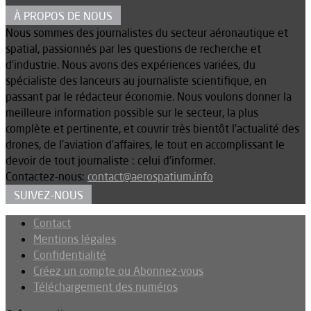
À PROPOS DE NOUS
Nous sommes des journalistes du secteur aéronautique et
spatial, passionnés par les questions de recherche et
d’industrie. Nous avons des expériences variées, du
spécialiste des lanceurs au journaliste scientifique, en
passant par le rédacteur économie. Nous voulons donner la
meilleure information possible sur le secteur, la plus
complète et pertinente, et couvrir très bientôt l’actualité des
drones, de l’aviation d’affaires, le tout en accomplissant le
devoir de tout journaliste : celui d’informer.
Contactez-nous:
contact@aerospatium.info
SUIVEZ-NOUS
Contact
Mentions légales
Confidentialité
Créez un compte ou Abonnez-vous
Téléchargement des numéros