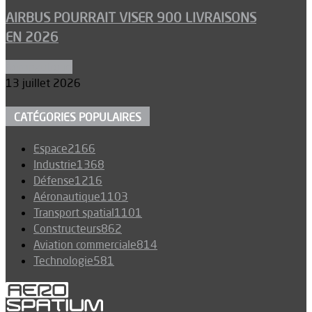
AIRBUS POURRAIT VISER 900 LIVRAISONS
EN 2026
Aéronautique
13 juillet 2026
CATÉGORIES POPULAIRES
Espace
2166
Industrie
1368
Défense
1216
Aéronautique
1103
Transport spatial
1101
Constructeurs
862
Aviation commerciale
814
Technologie
581