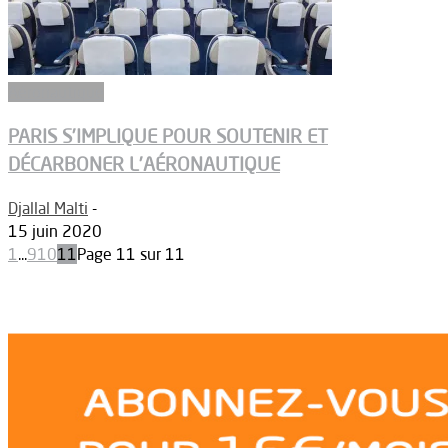
Aéronautique
PARIS S’IMPLIQUE POUR SOUTENIR ET
DÉCARBONER L’AÉRONAUTIQUE
Djallal Malti
-
15 juin 2020
1
...
9
10
11
Page 11 sur 11