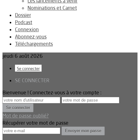
Les lancements à venir
Nominations et Carnet
Dossier
Podcast
Connexion
Abonnez-vous
Téléchargements
jeudi 6 août 2026
Se connecter
SE CONNECTER
Bienvenue ! Connectez-vous à votre compte :
Mot de passe oublié?
Récupérer votre mot de passe