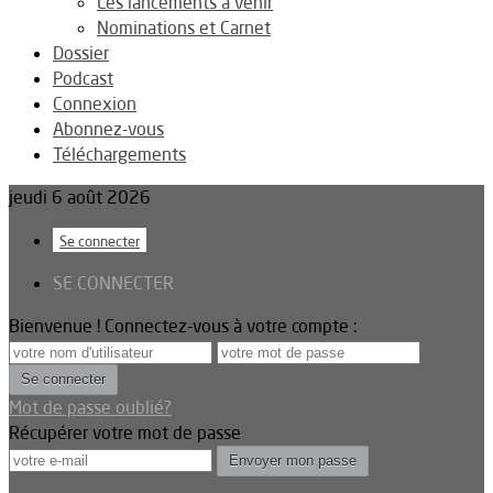
Les lancements à venir
Nominations et Carnet
Dossier
Podcast
Connexion
Abonnez-vous
Téléchargements
jeudi 6 août 2026
Se connecter
SE CONNECTER
Bienvenue ! Connectez-vous à votre compte :
Mot de passe oublié?
Récupérer votre mot de passe