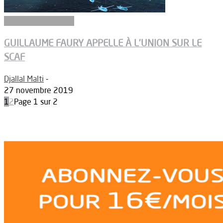
Aéronefs de combat
GUILLAUME FAURY APPELLE À L’UNION SUR LE
SCAF
Djallal Malti
-
27 novembre 2019
1
2
Page 1 sur 2