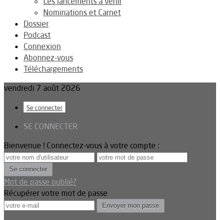
Les lancements à venir
Nominations et Carnet
Dossier
Podcast
Connexion
Abonnez-vous
Téléchargements
vendredi 7 août 2026
Se connecter
SE CONNECTER
Bienvenue ! Connectez-vous à votre compte :
Mot de passe oublié?
Récupérer votre mot de passe