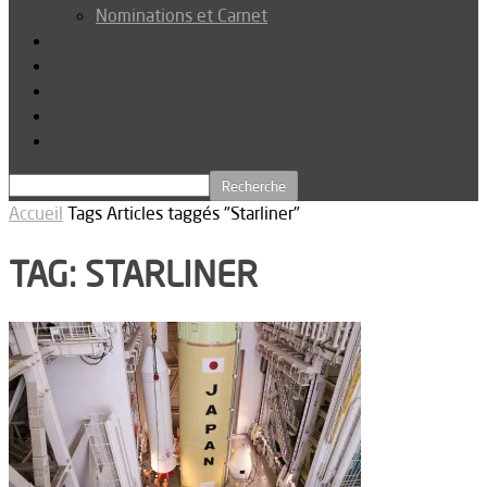
Nominations et Carnet
Dossier
Podcast
Connexion
Abonnez-vous
Téléchargements
Accueil
Tags
Articles taggés "Starliner"
TAG: STARLINER