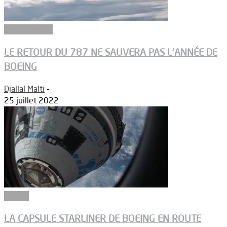
Aéronautique
LE RETOUR DU 787 NE SAUVERA PAS L’ANNÉE DE
BOEING
Djallal Malti
-
25 juillet 2022
Espace
LA CAPSULE STARLINER DE BOEING EN ROUTE