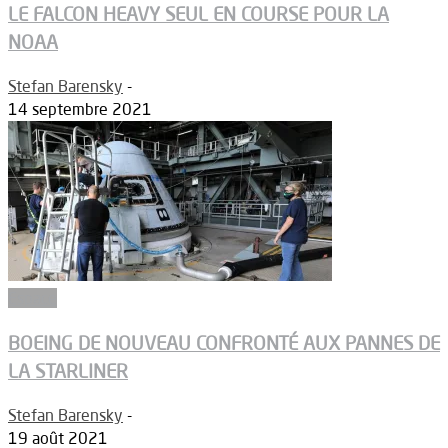
LE FALCON HEAVY SEUL EN COURSE POUR LA
NOAA
Stefan Barensky
-
14 septembre 2021
Espace
BOEING DE NOUVEAU CONFRONTÉ AUX PANNES DE
LA STARLINER
Stefan Barensky
-
19 août 2021