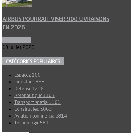
AIRBUS POURRAIT VISER 900 LIVRAISONS
EN 2026
Aéronautique
13 juillet 2026
CATÉGORIES POPULAIRES
Espace
2166
Industrie
1368
Défense
1216
Aéronautique
1103
Transport spatial
1101
Constructeurs
862
Aviation commerciale
814
Technologie
581