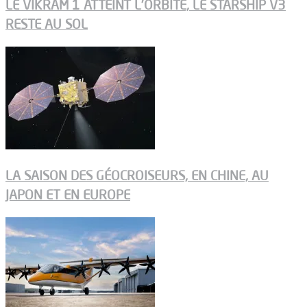
LE VIKRAM 1 ATTEINT L’ORBITE, LE STARSHIP V3
RESTE AU SOL
LA SAISON DES GÉOCROISEURS, EN CHINE, AU
JAPON ET EN EUROPE