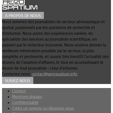
À PROPOS DE NOUS
Nous sommes des journalistes du secteur aéronautique et
spatial, passionnés par les questions de recherche et
d’industrie. Nous avons des expériences variées, du
spécialiste des lanceurs au journaliste scientifique, en
passant par le rédacteur économie. Nous voulons donner la
meilleure information possible sur le secteur, la plus
complète et pertinente, et couvrir très bientôt l’actualité des
drones, de l’aviation d’affaires, le tout en accomplissant le
devoir de tout journaliste : celui d’informer.
Contactez-nous:
contact@aerospatium.info
SUIVEZ-NOUS
Contact
Mentions légales
Confidentialité
Créez un compte ou Abonnez-vous