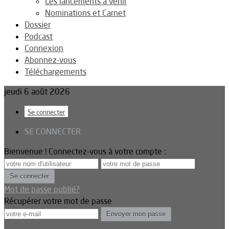
Les lancements à venir
Nominations et Carnet
Dossier
Podcast
Connexion
Abonnez-vous
Téléchargements
jeudi 6 août 2026
Se connecter
SE CONNECTER
Bienvenue ! Connectez-vous à votre compte :
Mot de passe oublié?
Récupérer votre mot de passe