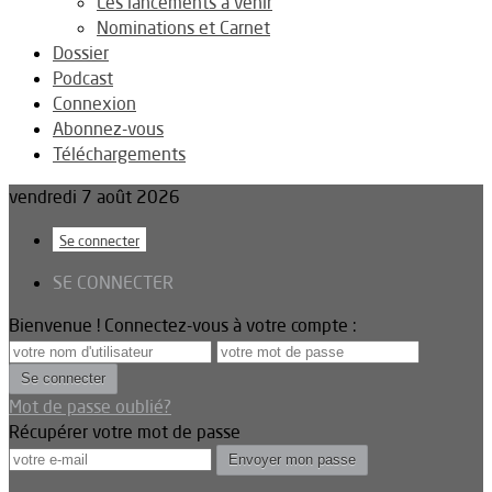
Les lancements à venir
Nominations et Carnet
Dossier
Podcast
Connexion
Abonnez-vous
Téléchargements
vendredi 7 août 2026
Se connecter
SE CONNECTER
Bienvenue ! Connectez-vous à votre compte :
Mot de passe oublié?
Récupérer votre mot de passe