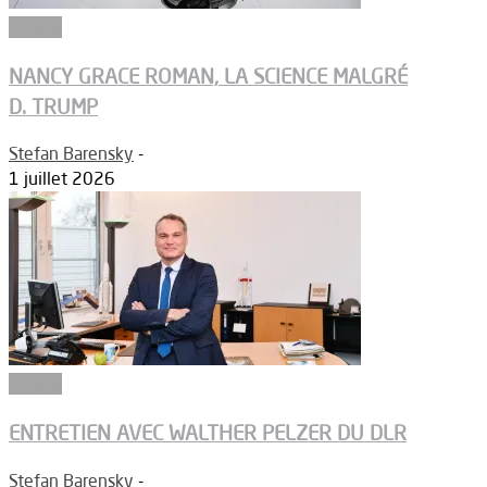
Espace
NANCY GRACE ROMAN, LA SCIENCE MALGRÉ
D. TRUMP
Stefan Barensky
-
1 juillet 2026
Espace
ENTRETIEN AVEC WALTHER PELZER DU DLR
Stefan Barensky
-