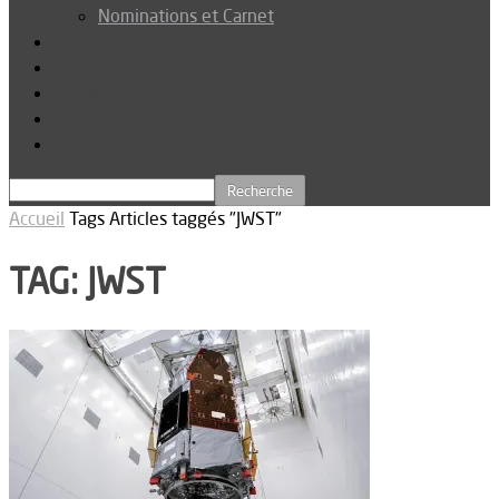
Nominations et Carnet
Dossier
Podcast
Connexion
Abonnez-vous
Téléchargements
Accueil
Tags
Articles taggés "JWST"
TAG: JWST