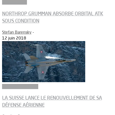
Constructeurs
NORTHROP GRUMMAN ABSORBE ORBITAL ATK
SOUS CONDITION
Stefan Barensky
-
12 juin 2018
Aéronefs de combat
LA SUISSE LANCE LE RENOUVELLEMENT DE SA
DÉFENSE AÉRIENNE