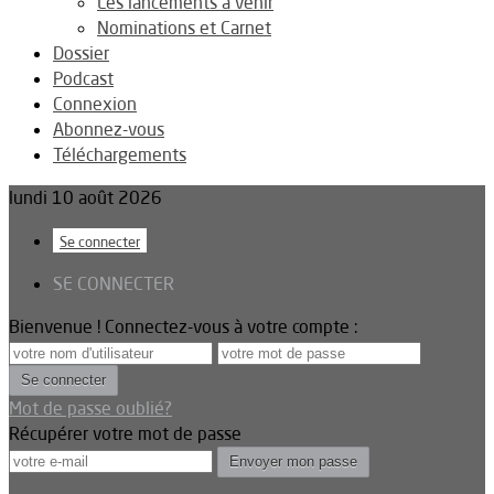
Les lancements à venir
Nominations et Carnet
Dossier
Podcast
Connexion
Abonnez-vous
Téléchargements
lundi 10 août 2026
Se connecter
SE CONNECTER
Bienvenue ! Connectez-vous à votre compte :
Mot de passe oublié?
Récupérer votre mot de passe