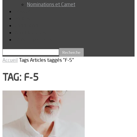
Nominations et Carnet
Dossier
Podcast
Connexion
Abonnez-vous
Téléchargements
Accueil
Tags
Articles taggés "F-5"
TAG: F-5