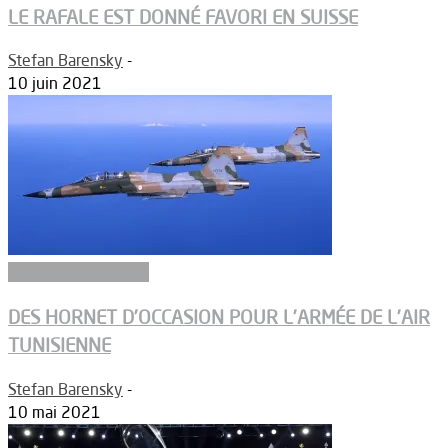
LE RAFALE EST DONNÉ FAVORI EN SUISSE
Stefan Barensky
-
10 juin 2021
Aéronefs de combat
DES HORNET D’OCCASION POUR L’ARMÉE DE L’AIR
TUNISIENNE
Stefan Barensky
-
10 mai 2021