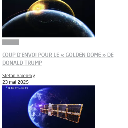
Défense
COUP D’ENVOI POUR LE « GOLDEN DOME » DE
DONALD TRUMP
Stefan Barensky
-
23 mai 2025