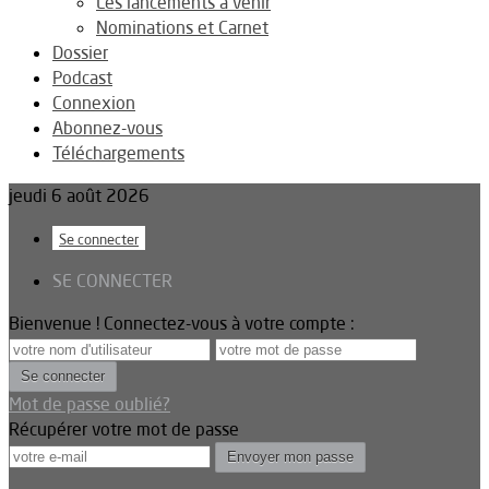
Les lancements à venir
Nominations et Carnet
Dossier
Podcast
Connexion
Abonnez-vous
Téléchargements
jeudi 6 août 2026
Se connecter
SE CONNECTER
Bienvenue ! Connectez-vous à votre compte :
Mot de passe oublié?
Récupérer votre mot de passe