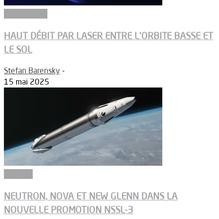
Connectivité
HAUT DÉBIT PAR LASER ENTRE L’ORBITE BASSE ET
LE SOL
Stefan Barensky
-
15 mai 2025
Défense
NEUTRON, NOVA ET NEW GLENN DANS LA
NOUVELLE PROMOTION NSSL-3