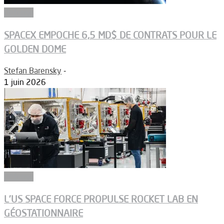
Défense
SPACEX EMPOCHE 6,5 MD$ DE CONTRATS POUR LE
GOLDEN DOME
Stefan Barensky
-
1 juin 2026
Défense
L’US SPACE FORCE PROPULSE ROCKET LAB EN
GÉOSTATIONNAIRE