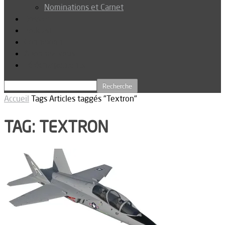
Nominations et Carnet
Dossier
Podcast
Connexion
Abonnez-vous
Téléchargements
Accueil
Tags
Articles taggés "Textron"
TAG: TEXTRON