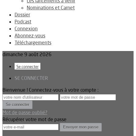
Les lancements à venir
Nominations et Carnet
Dossier
Podcast
Connexion
Abonnez-vous
Téléchargements
dimanche 9 août 2026
Se connecter
SE CONNECTER
Bienvenue ! Connectez-vous à votre compte :
Mot de passe oublié?
Récupérer votre mot de passe