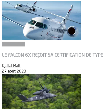
Aéronautique
LE FALCON 6X REÇOIT SA CERTIFICATION DE TYPE
Djallal Malti
-
27 août 2023