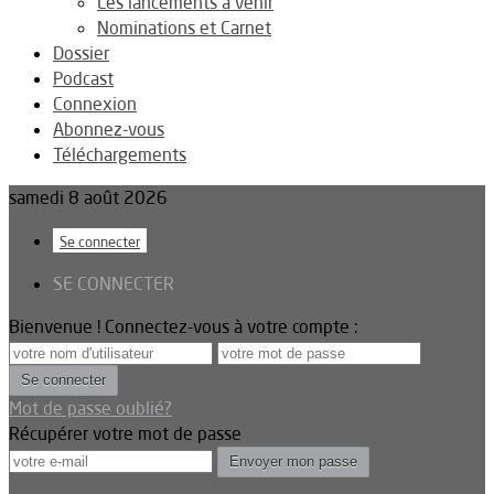
Les lancements à venir
Nominations et Carnet
Dossier
Podcast
Connexion
Abonnez-vous
Téléchargements
samedi 8 août 2026
Se connecter
SE CONNECTER
Bienvenue ! Connectez-vous à votre compte :
Mot de passe oublié?
Récupérer votre mot de passe