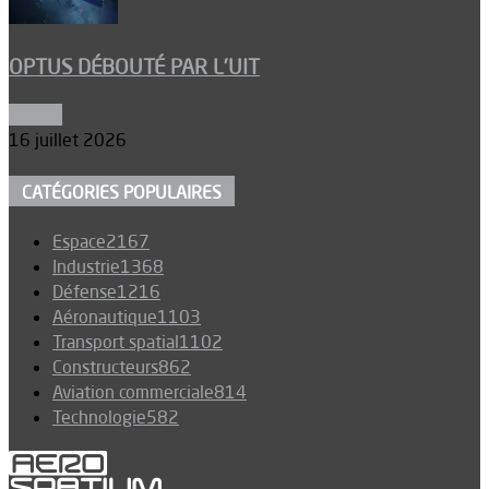
OPTUS DÉBOUTÉ PAR L’UIT
Espace
16 juillet 2026
CATÉGORIES POPULAIRES
Espace
2167
Industrie
1368
Défense
1216
Aéronautique
1103
Transport spatial
1102
Constructeurs
862
Aviation commerciale
814
Technologie
582