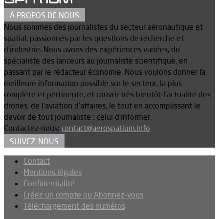
À PROPOS DE NOUS
Nous sommes des journalistes du secteur aéronautique et
spatial, passionnés par les questions de recherche et
d’industrie. Nous avons des expériences variées, du
spécialiste des lanceurs au journaliste scientifique, en
passant par le rédacteur économie. Nous voulons donner la
meilleure information possible sur le secteur, la plus
complète et pertinente, et couvrir très bientôt l’actualité des
drones, de l’aviation d’affaires, le tout en accomplissant le
devoir de tout journaliste : celui d’informer.
Contactez-nous:
contact@aerospatium.info
SUIVEZ-NOUS
Contact
Mentions légales
Confidentialité
Créez un compte ou Abonnez-vous
Téléchargement des numéros