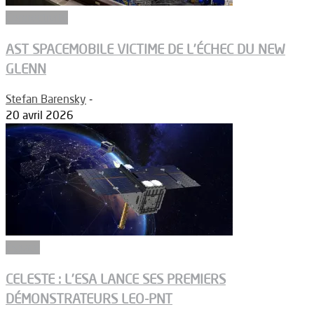
Connectivité
AST SPACEMOBILE VICTIME DE L’ÉCHEC DU NEW
GLENN
Stefan Barensky
-
20 avril 2026
Espace
CELESTE : L’ESA LANCE SES PREMIERS
DÉMONSTRATEURS LEO-PNT