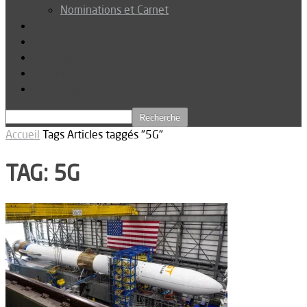
Nominations et Carnet
Dossier
Podcast
Connexion
Abonnez-vous
Téléchargements
Accueil
Tags
Articles taggés "5G"
TAG: 5G