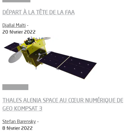
DÉPART À LA TÊTE DE LA FAA
Djallal Malti
-
20 février 2022
Connectivité
THALES ALENIA SPACE AU CŒUR NUMÉRIQUE DE
GEO KOMPSAT 3
Stefan Barensky
-
8 février 2022