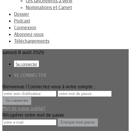
Les lancements à venir
Nominations et Carnet
Dossier
Podcast
Connexion
Abonnez-vous
Téléchargements
samedi 8 août 2026
Se connecter
SE CONNECTER
Bienvenue ! Connectez-vous à votre compte :
Mot de passe oublié?
Récupérer votre mot de passe