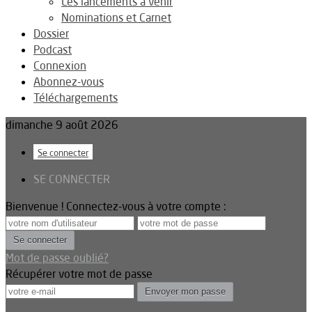
Les lancements à venir
Nominations et Carnet
Dossier
Podcast
Connexion
Abonnez-vous
Téléchargements
dimanche 9 août 2026
Se connecter
SE CONNECTER
Bienvenue ! Connectez-vous à votre compte :
Mot de passe oublié?
Récupérer votre mot de passe