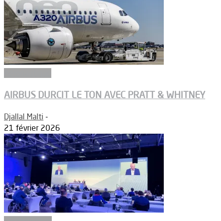
Aéronautique
AIRBUS DURCIT LE TON AVEC PRATT & WHITNEY
Djallal Malti
-
21 février 2026
Constructeurs