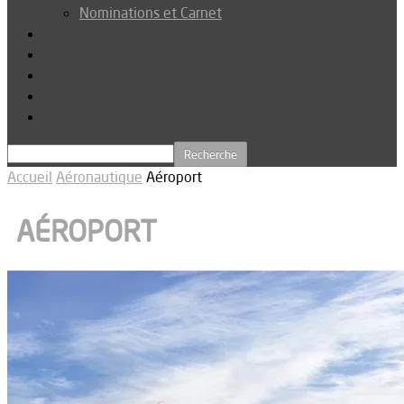
Nominations et Carnet
Dossier
Podcast
Connexion
Abonnez-vous
Téléchargements
Accueil
Aéronautique
Aéroport
AÉROPORT