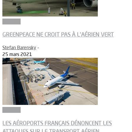
Aéroport
GREENPEACE NE CROIT PAS À L’AÉRIEN VERT
Stefan Barensky
-
25 mars 2021
Aéroport
LES AÉROPORTS FRANÇAIS DÉNONCENT LES
ATTAQUES SUR LE TRANSPORT AÉRIEN