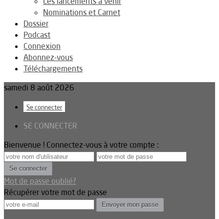
Les lancements à venir
Nominations et Carnet
Dossier
Podcast
Connexion
Abonnez-vous
Téléchargements
samedi 8 août 2026
Se connecter
SE CONNECTER
Bienvenue ! Connectez-vous à votre compte :
Mot de passe oublié?
Récupérer votre mot de passe